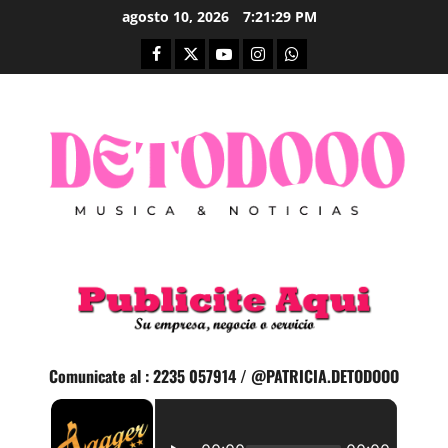
Saltar
agosto 10, 2026
7:21:30 PM
al
Facebook
Twitter
Youtube
Instagram
whatsapp
contenido
Comunicate al : 2235 057914 / @PATRICIA.DETODOOO