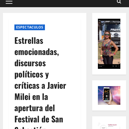
Menú
principal
ESPECTACULOS
DEPORTE
L
Estrellas
o
q
emocionadas,
u
2
discursos
e
n
SOCIEDA
políticos y
C
o
a
s
críticas a Javier
m
e
b
v
3
Milei en la
i
i
a
DEPORTE
o
apertura del
S
e
d
Festival de San
u
l
e
i
s
l