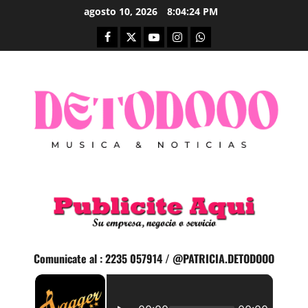
Saltar
agosto 10, 2026
8:04:25 PM
al
Facebook
Twitter
Youtube
Instagram
whatsapp
contenido
Comunicate al : 2235 057914 / @PATRICIA.DETODOOO