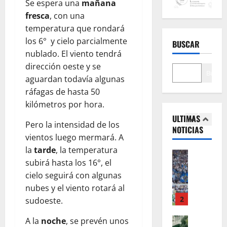
z
i
4
h
Se espera una
mañana
a
s
i
fresca
, con una
s
DEPORTE
t
s
temperatura que rondará
L
e
e
t
los 6° y cielo parcialmente
BUSCAR
i
r
m
ó
nublado. El viento tendrá
o
á
a
r
n
dirección oeste y se
e
5
d
i
Buscar
e
l
aguardan todavía algunas
e
c
l
SOCIEDA
r
e
o
ráfagas de hasta 50
C
M
i
s
t
kilómetros por hora.
ó
e
v
t
r
ULTIMAS
m
s
a
a
Pero la intensidad de los
i
NOTICIAS
o
s
1
l
c
u
vientos luego mermará. A
e
i
d
i
n
la
tarde
, la temperatura
s
DEPORTE
a
e
o
f
subirá hasta los 16°, el
L
t
g
A
n
o
cielo seguirá con algunas
o
a
i
r
a
d
q
r
nubes y el viento rotará al
g
g
m
e
u
á
2
a
sudoeste.
e
i
A
e
e
n
n
e
r
n
SOCIEDA
A la
noche
, se prevén unos
l
t
t
n
g