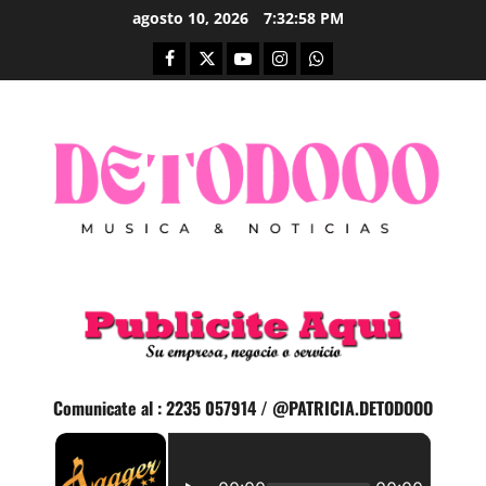
Saltar
agosto 10, 2026
7:32:59 PM
al
Facebook
Twitter
Youtube
Instagram
whatsapp
contenido
Comunicate al : 2235 057914 / @PATRICIA.DETODOOO